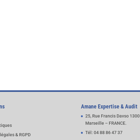
ns
Amane Expertise & Audit
25, Rue Francis Davso 130
Marseille – FRANCE.
atiques
Tél: 04 88 86 47 37
légales & RGPD