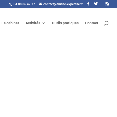
04 88 86 47 37
contact@amane-expertise.fr
Le cabinet
Activités
Outils pratiques
Contact