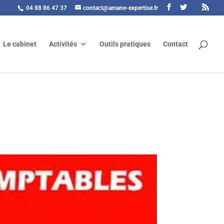
04 88 86 47 37
contact@amane-expertise.fr
Le cabinet
Activités
Outils pratiques
Contact