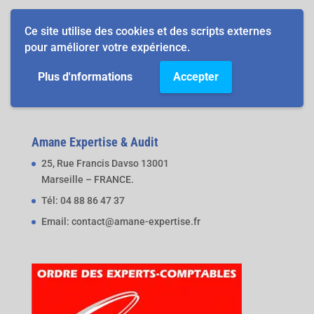
Informations
Ce site utilise des cookies et des scripts externes
pour améliorer votre expérience.
Contact
Outils pratiques
Plus d'nformations
Accepter
Mentions légales & RGPD
Amane Expertise & Audit
25, Rue Francis Davso 13001
Marseille – FRANCE.
Tél: 04 88 86 47 37
Email: contact@amane-expertise.fr